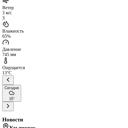
Ветер
3
м/с
З
Влажность
65
%
Давление
745
мм
Ощущается
13
°C
Сегодня
15
°
Новости
Ульяновск