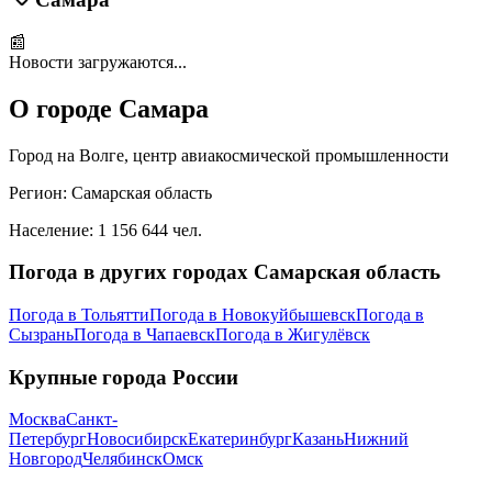
📰
Новости загружаются...
О городе
Самара
Город на Волге, центр авиакосмической промышленности
Регион:
Самарская область
Население:
1 156 644
чел.
Погода в других городах
Самарская область
Погода в
Тольятти
Погода в
Новокуйбышевск
Погода в
Сызрань
Погода в
Чапаевск
Погода в
Жигулёвск
Крупные города России
Москва
Санкт-
Петербург
Новосибирск
Екатеринбург
Казань
Нижний
Новгород
Челябинск
Омск