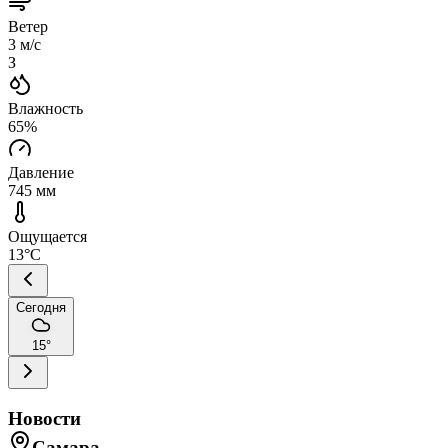
Ветер
3
м/с
З
Влажность
65
%
Давление
745
мм
Ощущается
13
°C
Сегодня
15
°
Новости
Самара