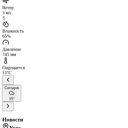
Ветер
3
м/с
З
Влажность
65
%
Давление
745
мм
Ощущается
13
°C
Сегодня
15
°
Новости
Ухта