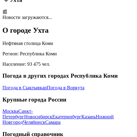
📰
Новости загружаются...
О городе
Ухта
Нефтяная столица Коми
Регион:
Республика Коми
Население:
93 475
чел.
Погода в других городах
Республика Коми
Погода в
Сыктывкар
Погода в
Воркута
Крупные города России
Москва
Санкт-
Петербург
Новосибирск
Екатеринбург
Казань
Нижний
Новгород
Челябинск
Самара
Погодный справочник