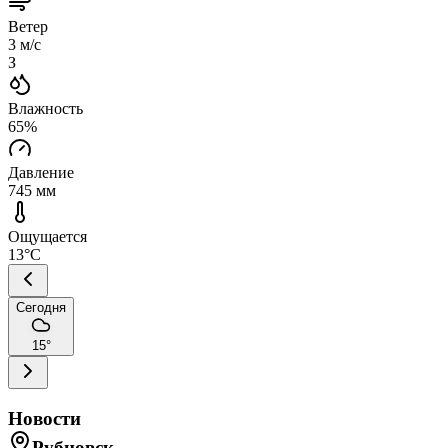
Ветер
3
м/с
З
Влажность
65
%
Давление
745
мм
Ощущается
13
°C
Сегодня
15
°
Новости
Рубцовск