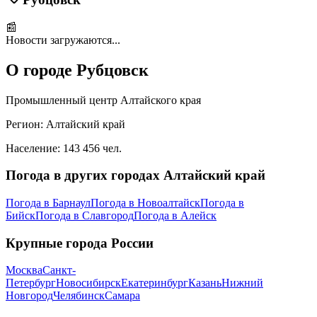
📰
Новости загружаются...
О городе
Рубцовск
Промышленный центр Алтайского края
Регион:
Алтайский край
Население:
143 456
чел.
Погода в других городах
Алтайский край
Погода в
Барнаул
Погода в
Новоалтайск
Погода в
Бийск
Погода в
Славгород
Погода в
Алейск
Крупные города России
Москва
Санкт-
Петербург
Новосибирск
Екатеринбург
Казань
Нижний
Новгород
Челябинск
Самара