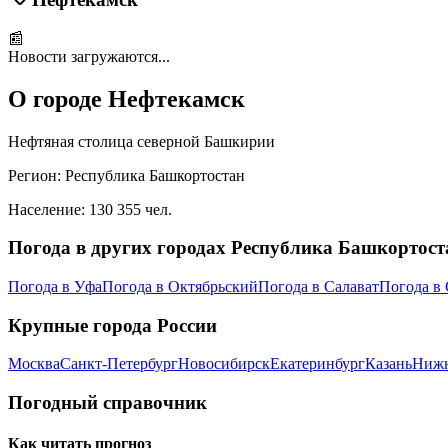
📰
Новости загружаются...
О городе
Нефтекамск
Нефтяная столица северной Башкирии
Регион:
Республика Башкортостан
Население:
130 355
чел.
Погода в других городах
Республика Башкортост
Погода в
Уфа
Погода в
Октябрьский
Погода в
Салават
Погода в
Крупные города России
Москва
Санкт-Петербург
Новосибирск
Екатеринбург
Казань
Нижн
Погодный справочник
Как читать прогноз