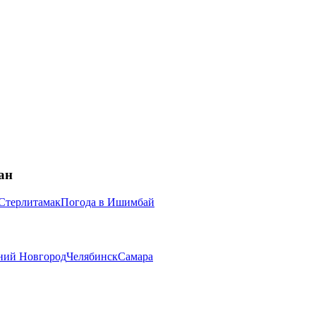
ан
Стерлитамак
Погода в
Ишимбай
ий Новгород
Челябинск
Самара