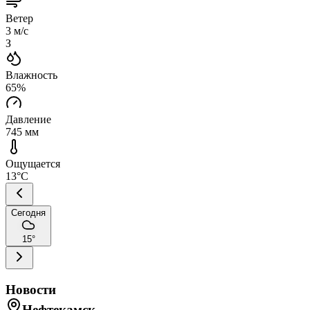
Ветер
3
м/с
З
Влажность
65
%
Давление
745
мм
Ощущается
13
°C
Сегодня
15
°
Новости
Нефтекамск