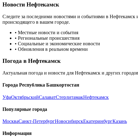
Новости
Нефтекамск
Следите за последними новостями и событиями в
Нефтекамск
происходящего в вашем городе.
• Местные новости и события
• Региональные происшествия
• Социальные и экономические новости
• Обновления в реальном времени
Погода в
Нефтекамск
Актуальная погода и новости для
Нефтекамск
и других городо
Города
Республика Башкортостан
Уфа
Октябрьский
Салават
Стерлитамак
Нефтекамск
Популярные города
Москва
Санкт-Петербург
Новосибирск
Екатеринбург
Казань
Информация