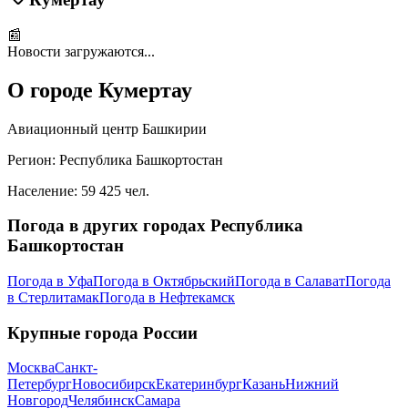
📰
Новости загружаются...
О городе
Кумертау
Авиационный центр Башкирии
Регион:
Республика Башкортостан
Население:
59 425
чел.
Погода в других городах
Республика
Башкортостан
Погода в
Уфа
Погода в
Октябрьский
Погода в
Салават
Погода
в
Стерлитамак
Погода в
Нефтекамск
Крупные города России
Москва
Санкт-
Петербург
Новосибирск
Екатеринбург
Казань
Нижний
Новгород
Челябинск
Самара