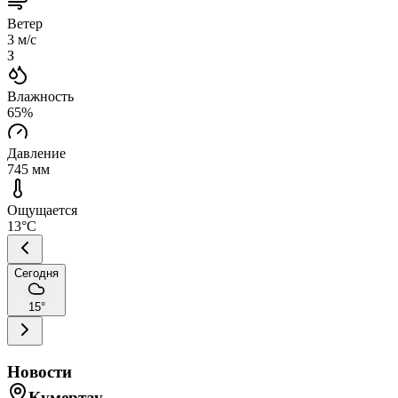
Ветер
3
м/с
З
Влажность
65
%
Давление
745
мм
Ощущается
13
°C
Сегодня
15
°
Новости
Кумертау