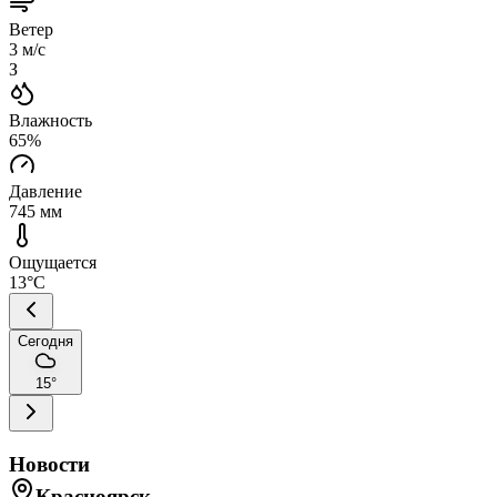
Ветер
3
м/с
З
Влажность
65
%
Давление
745
мм
Ощущается
13
°C
Сегодня
15
°
Новости
Красноярск