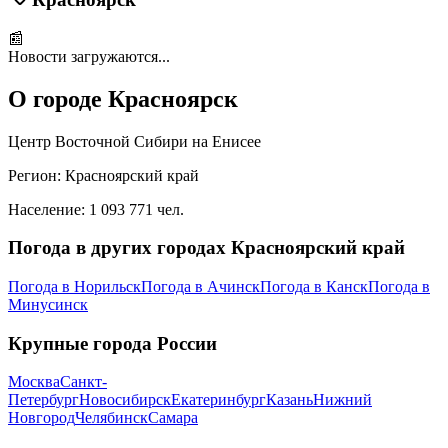
📰
Новости загружаются...
О городе
Красноярск
Центр Восточной Сибири на Енисее
Регион:
Красноярский край
Население:
1 093 771
чел.
Погода в других городах
Красноярский край
Погода в
Норильск
Погода в
Ачинск
Погода в
Канск
Погода в
Минусинск
Крупные города России
Москва
Санкт-
Петербург
Новосибирск
Екатеринбург
Казань
Нижний
Новгород
Челябинск
Самара