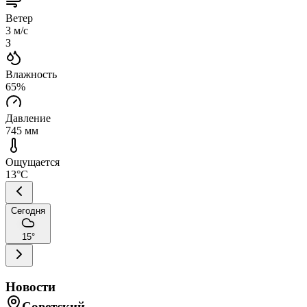
Ветер
3
м/с
З
Влажность
65
%
Давление
745
мм
Ощущается
13
°C
Сегодня
15
°
Новости
Советский