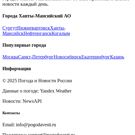
новости каждый день.
Города
Ханты-Мансийский АО
Сургут
Нижневартовск
Ханты-
Мансийск
Нефтеюганск
Когалым
Популярные города
Москва
Санкт-Петербург
Новосибирск
Екатеринбург
Казань
Информация
© 2025 Погода и Новости России
Данные о погоде: Yandex Weather
Новости: NewsAPI
Контакты
Email: info@pogodavesti.ru
Поддержка: support@pogodavesti.ru