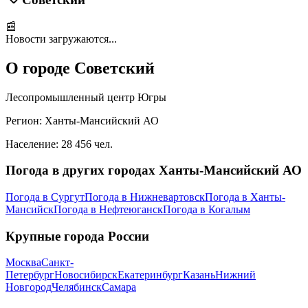
📰
Новости загружаются...
О городе
Советский
Лесопромышленный центр Югры
Регион:
Ханты-Мансийский АО
Население:
28 456
чел.
Погода в других городах
Ханты-Мансийский АО
Погода в
Сургут
Погода в
Нижневартовск
Погода в
Ханты-
Мансийск
Погода в
Нефтеюганск
Погода в
Когалым
Крупные города России
Москва
Санкт-
Петербург
Новосибирск
Екатеринбург
Казань
Нижний
Новгород
Челябинск
Самара