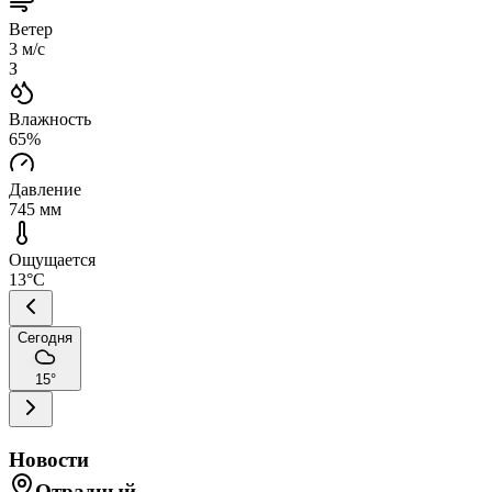
Ветер
3
м/с
З
Влажность
65
%
Давление
745
мм
Ощущается
13
°C
Сегодня
15
°
Новости
Отрадный