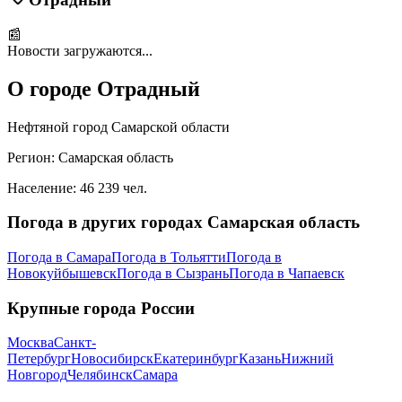
📰
Новости загружаются...
О городе
Отрадный
Нефтяной город Самарской области
Регион:
Самарская область
Население:
46 239
чел.
Погода в других городах
Самарская область
Погода в
Самара
Погода в
Тольятти
Погода в
Новокуйбышевск
Погода в
Сызрань
Погода в
Чапаевск
Крупные города России
Москва
Санкт-
Петербург
Новосибирск
Екатеринбург
Казань
Нижний
Новгород
Челябинск
Самара